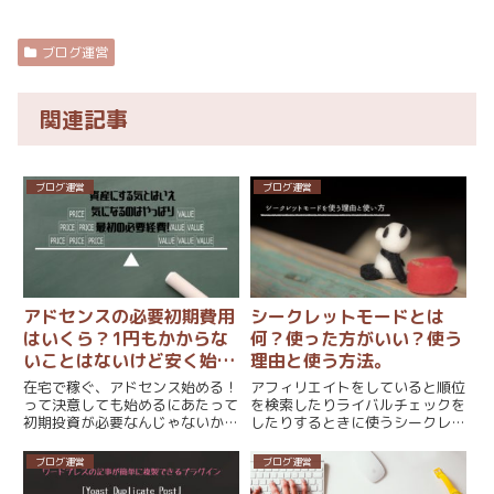
ブログ運営
関連記事
ブログ運営
ブログ運営
アドセンスの必要初期費用
シークレットモードとは
はいくら？1円もかからな
何？使った方がいい？使う
いことはないけど安く始め
理由と使う方法。
られる！
在宅で稼ぐ、アドセンス始める！
アフィリエイトをしていると順位
って決意しても始めるにあたって
を検索したりライバルチェックを
初期投資が必要なんじゃないかと
したりするときに使うシークレッ
心配になったりしませんか？必要
トモード。ライバルチェックをす
なことだとわかっていても、主婦
るなら、世間の一般的な環境のも
ブログ運営
ブログ運営
だと初めにかかるお金に関しては
とチェックをしなければ意味があ
気になるものです。お金稼ごうと
りません。誰かの好みに偏った検