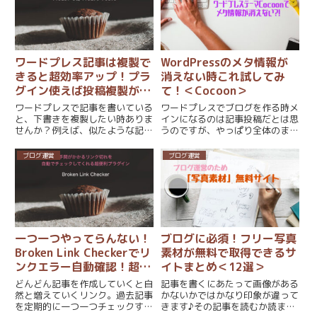
思っているのに、使っちゃうだ
索結果になってしまっている
け...
と、...
ワードプレス記事は複製で
WordPressのメタ情報が
きると超効率アップ！プラ
消えない時これ試してみ
グイン使えば投稿複製が一
て！＜Cocoon＞
瞬！
ワードプレスで記事を書いている
ワードプレスでブログを作る時メ
と、下書きを複製したい時ありま
インになるのは記事投稿だとは思
せんか？例えば、似たような記事
うのですが、やっぱり全体のまと
を書きたいときに、文章の構成を
まりやデザイン的なところも気に
ある程度同じような感じにしたい
なりませんか？で、ふと自分のブ
ブログ運営
ブログ運営
場合とかです。元の投稿を一度開
ログをチェックしているとサイド
いて、コピーして、記事を新規作
バーに「メタ情報」が表示されて
成して、ペースト・・この流れ
いる。メタ情報とはWordpr...
で...
一つ一つやってらんない！
ブログに必須！フリー写真
Broken Link Checkerでリ
素材が無料で取得できるサ
ンクエラー自動確認！超便
イトまとめ＜12選＞
利プラグイン
どんどん記事を作成していくと自
記事を書くにあたって画像がある
然と増えていくリンク。過去記事
かないかではかなり印象が違って
を定期的に一つ一つチェックする
きます♪その記事を読むか読まな