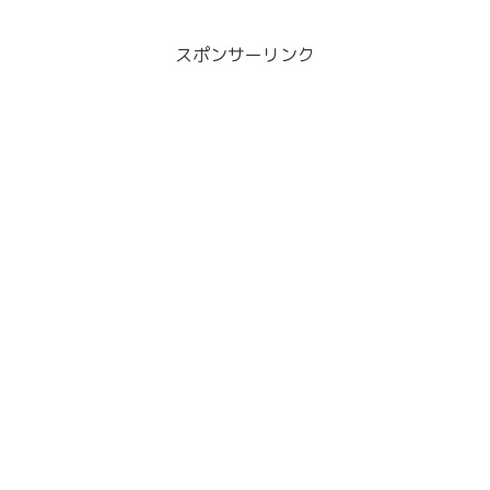
とか・・記事作成もしたい中、そ
いかの判断材料にもなるので、絶
れはなかなか無理な話です。でも
対に用意したい要素ですよ
リンクが切れているものをずっと
ね。・・とはいえ全ての画像を自
スポンサーリンク
記事内に放置しておくのはユーザ
分で用意するとなるとそれは難し
ビリティの低い記事となってし
いです。画像は、無料で用意する
ま...
ことが...