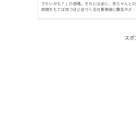
でたいかも？」の感情。それとは逆に、赤ちゃんとの
時間をもてば持つほど迫りくる仕事復帰に嫌気がさし
「仕事やめたいな」の感情。子供を産むまでは働いて..
スポ