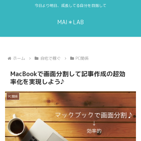
今日より明日、成長してる自分を目指して
MAI＊LAB
ホーム
自宅で稼ぐ
PC関係
MacBookで画面分割して記事作成の超効
率化を実現しよう♪
PC関係