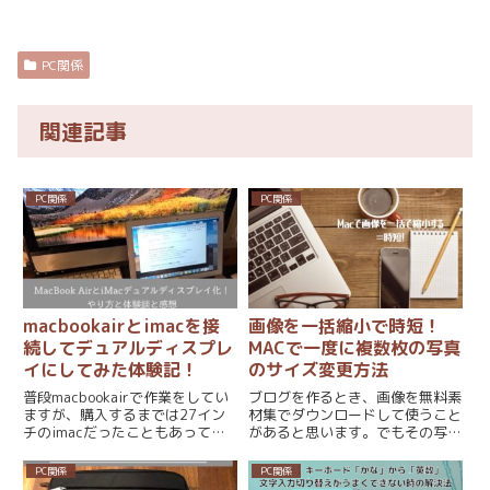
PC関係
関連記事
PC関係
PC関係
macbookairとimacを接
画像を一括縮小で時短！
続してデュアルディスプレ
MACで一度に複数枚の写真
イにしてみた体験記！
のサイズ変更方法
普段macbookairで作業をしてい
ブログを作るとき、画像を無料素
ますが、購入するまでは27イン
材集でダウンロードして使うこと
チのimacだったこともあって画
があると思います。でもその写真
面が小さくて作業しにくいなって
やイラスト、自分のブログに合っ
ずっと思っていました。そこで
たサイズですか？大きさを変えた
PC関係
PC関係
MacBookairとimacをデュアルデ
いというときありますよね！ま