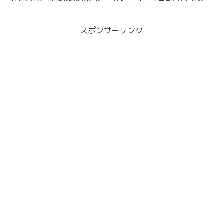
よね。理由は色々ありましたが、
ージにも背景になんか良い感じの
私もその一人でした。副業とは何
デザインが入っていたり、立派な
がある？っていうところから入り
表紙がついてたりして、素人感が
スポンサーリンク
ましたが、私は仕事でパソコンを
出てない感じですよね。私もこれ
使っていたので、副業＝パソコン
までワードで普通にPDF書類...
＝...