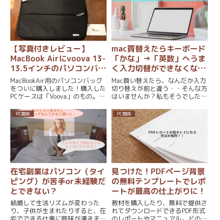
ィスプレイにすることにしまし
た、自分で撮った写真を使う場合
た！メリット...
も同じように画像のサイズが大き
い...
【写真付きレビュー】
mac買替えたらキーボード
MacBook Airにvoova 13-
「かな」→「英数」へうま
13.5インチのパソコンバッ
く入力切替ができなくなっ
グを購入！
た件
MacBookAir用のパソコンバッグ
Mac買い替えたら、なんだか入力
をついに購入しました！購入した
切り替えが前と違う・・そんな方
PCケースは「Voova」のもの。到
はいませんか？私もそうでした。
着したので早速レビューしてみま
私はこれで解決できたので、この
す♪今迷っている方の参考になれ
記事が参考になるかもしれませ
PC関係
PC関係
ば嬉しいです。Voova13-13.5イ
ん！Macかえたら入力切り替えが
ンチパソコンバッグ（PCケー
前と違ってたMac買い替えて、上
ス）レビ...
手に半角英数字が打てないと...
在宅副業はパソコン（タイ
見つけた！PDFページ背景
ピング）が苦手or未経験だ
の無料テンプレートでレポ
とできない？
ートが最高の仕上がりに！
結婚して生活リズムが変わった
教材を購入したり、無料で提供さ
り、子供が生まれたりすると、在
れてダウンロードできるPDF形式
宅でできる仕事に興味が湧きます
のレポートやマニュアル。どのペ