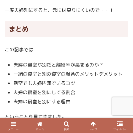
一度夫婦別にすると、元には戻りにくいので・・！
まとめ
この記事では
夫婦の寝室が別だと離婚率が高まるのか？
一緒の寝室と別の寝室の場合のメリットデメリット
別室でも夫婦円満でいるコツ
夫婦の寝室を別にしてる割合
夫婦の寝室を別にする理由
ということを見てきました。
メニュー
ホーム
検索
トップ
サイドバー
私の場合、今はまだ夫婦同じ寝室で寝ています。