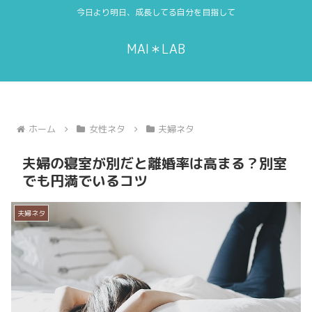
今日より明日、成長してる自分を目指して
MAI＊LAB
ホーム
女性ネタ
夫婦ネタ
夫婦の寝室が別だと離婚率は高まる？別室
でも円満でいるコツ
夫婦ネタ